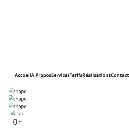
Accueil
A Propos
Services
Tarifs
Réalisations
Contact
0
+